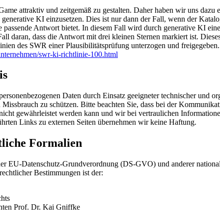
t-Game attraktiv und zeitgemäß zu gestalten. Daher haben wir uns dazu e
generative KI einzusetzen. Dies ist nur dann der Fall, wenn der Katal
passende Antwort bietet. In diesem Fall wird durch generative KI eine
ll daran, dass die Antwort mit drei kleinen Sternen markiert ist. Dies
nien des SWR einer Plausibilitätsprüfung unterzogen und freigegeben.
nternehmen/swr-ki-richtlinie-100.html
is
re personenbezogenen Daten durch Einsatz geeigneter technischer und 
 Missbrauch zu schützen. Bitte beachten Sie, dass bei der Kommunikati
 nicht gewährleistet werden kann und wir bei vertraulichen Informatio
hrten Links zu externen Seiten übernehmen wir keine Haftung.
tliche Formalien
 der EU-Datenschutz-Grundverordnung (DS-GVO) und anderer national
rechtlicher Bestimmungen ist der:
chts
nten Prof. Dr. Kai Gniffke