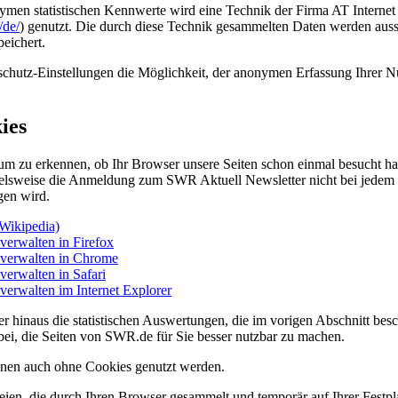
nymen statistischen Kennwerte wird eine Technik der Firma AT Internet
/de/
) genutzt. Die durch diese Technik gesammelten Daten werden auss
eichert.
schutz-Einstellungen die Möglichkeit, der anonymen Erfassung Ihrer 
ies
m zu erkennen, ob Ihr Browser unsere Seiten schon einmal besucht hat 
pielsweise die Anmeldung zum SWR Aktuell Newsletter nicht bei jede
gen wird.
(Wikipedia)
verwalten in Firefox
 verwalten in Chrome
verwalten in Safari
verwalten im Internet Explorer
r hinaus die statistischen Auswertungen, die im vorigen Abschnitt be
abei, die Seiten von SWR.de für Sie besser nutzbar zu machen.
en auch ohne Cookies genutzt werden.
eien, die durch Ihren Browser gesammelt und temporär auf Ihrer Festpl