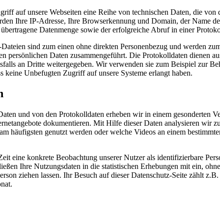
griff auf unsere Webseiten eine Reihe von technischen Daten, die vo
werden Ihre IP-Adresse, Ihre Browserkennung und Domain, der Name de
 übertragene Datenmenge sowie der erfolgreiche Abruf in einer Protokol
l-Dateien sind zum einen ohne direkten Personenbezug und werden zum
gten persönlichen Daten zusammengeführt. Die Protokolldaten dienen aus
alls an Dritte weitergegeben. Wir verwenden sie zum Beispiel zur Be
ss keine Unbefugten Zugriff auf unsere Systeme erlangt haben.
n
aten und von den Protokolldaten erheben wir in einem gesonderten Ver
ernetangebote dokumentieren. Mit Hilfe dieser Daten analysieren wir z
am häufigsten genutzt werden oder welche Videos an einem bestimmten
Zeit eine konkrete Beobachtung unserer Nutzer als identifizierbare Pe
ließen Ihre Nutzungsdaten in die statistischen Erhebungen mit ein, ohne
erson ziehen lassen. Ihr Besuch auf dieser Datenschutz-Seite zählt z.B.
nat.