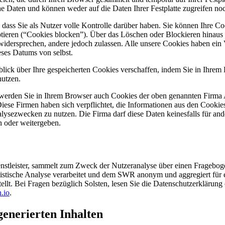
che Daten und können weder auf die Daten Ihrer Festplatte zugreifen no
, dass Sie als Nutzer volle Kontrolle darüber haben. Sie können Ihre Co
eptieren (“Cookies blocken”). Über das Löschen oder Blockieren hinaus
widersprechen, andere jedoch zulassen. Alle unsere Cookies haben ein 
eses Datums von selbst.
blick über Ihre gespeicherten Cookies verschaffen, indem Sie in Ihre
utzen.
den Sie in Ihrem Browser auch Cookies der oben genannten Firma A
 Diese Firmen haben sich verpflichtet, die Informationen aus den Cook
nalysezwecken zu nutzen. Die Firma darf diese Daten keinesfalls für a
n oder weitergeben.
ienstleister, sammelt zum Zweck der Nutzeranalyse über einen Fragebo
tistische Analyse verarbeitet und dem SWR anonym und aggregiert für e
tellt. Bei Fragen bezüglich Solsten, lesen Sie die Datenschutzerklärung
.io
.
enerierten Inhalten