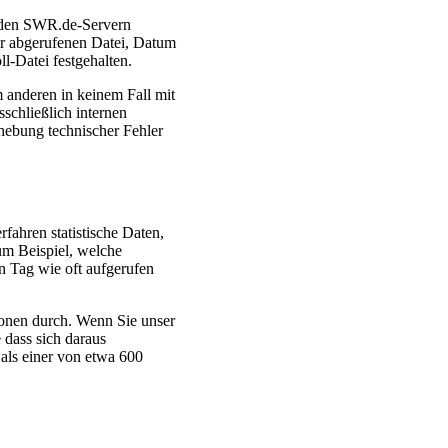
n den SWR.de-Servern
r abgerufenen Datei, Datum
l-Datei festgehalten.
 anderen in keinem Fall mit
schließlich internen
hebung technischer Fehler
fahren statistische Daten,
um Beispiel, welche
 Tag wie oft aufgerufen
rsonen durch. Wenn Sie unser
 dass sich daraus
 als einer von etwa 600